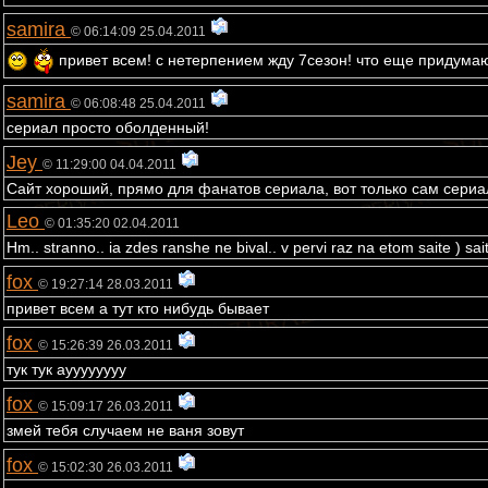
samira
© 06:14:09 25.04.2011
привет всем! с нетерпением жду 7сезон! что еще придума
samira
© 06:08:48 25.04.2011
сериал просто оболденный!
Jey
© 11:29:00 04.04.2011
Сайт хороший, прямо для фанатов сериала, вот только сам сериал
Leo
© 01:35:20 02.04.2011
Hm.. stranno.. ia zdes ranshe ne bival.. v pervi raz na etom saite ) sa
fox
© 19:27:14 28.03.2011
привет всем а тут кто нибудь бывает
fox
© 15:26:39 26.03.2011
тук тук ауууууууу
fox
© 15:09:17 26.03.2011
змей тебя случаем не ваня зовут
fox
© 15:02:30 26.03.2011