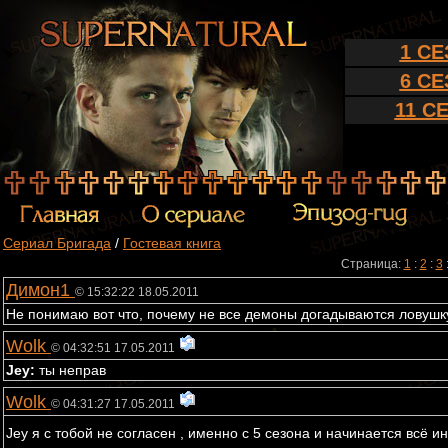
1 С
6 С
11 С
Сериал Бригада
/
Гостевая книга
Страница:
1
:
2
:
3
Димон1
© 15:32:22 18.05.2011
Не понимаю вот что, почему не все демоны догадываются ловушку
Wolk
© 04:32:51 17.05.2011
Jey:
ты неправ
Wolk
© 04:31:27 17.05.2011
Jey я с тобой не согласен , именно с 5 сезона и начинается всё инт