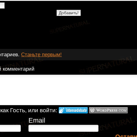
нтариев.
Станьте первым!
й комментарий
ак Гость, или войти:
Email
Остави