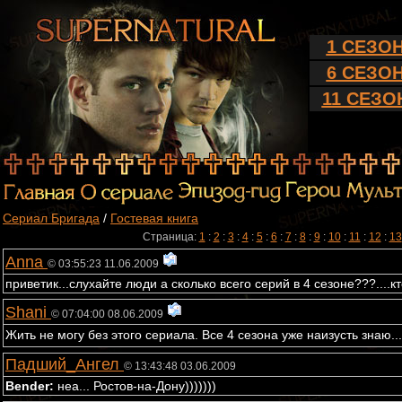
1 СЕЗО
6 СЕЗО
11 СЕЗО
Сериал Бригада
/
Гостевая книга
Страница:
1
:
2
:
3
:
4
:
5
:
6
:
7
:
8
:
9
:
10
:
11
:
12
:
13
Anna
© 03:55:23 11.06.2009
приветик...слухайте люди а сколько всего серий в 4 сезоне???....кт
Shani
© 07:04:00 08.06.2009
Жить не могу без этого сериала. Все 4 сезона уже наизусть знаю..
Падший_Ангел
© 13:43:48 03.06.2009
Bender:
неа... Ростов-на-Дону)))))))