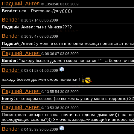
Падший_Ангел
© 13:43:46 03.06.2009
Bender:
неа... Ростов-на-Дону)))))))
Bender
© 10:37:14 03.06.2009
Падший_Ангел:
ты из Минска????
Bender
© 10:35:47 03.06.2009
Падший_Ангел:
у меня в сети в течении месяца появится эт точь
Падший_Ангел
© 08:36:07 03.06.2009
Bender:
"паходу 5сезон должен скоро появится ! " - а более точн
Bender
© 03:01:58 01.06.2009
паходу 5сезон должен скоро появится !
Падший_Ангел
© 13:55:54 30.05.2009
henry:
в четвером сезоне (во всяком случае у меня в торренте) 22 
Падший_Ангел
© 13:53:36 30.05.2009
Посмотрела четыре сезона почти на одном дыхании))) на нес
последующие сезоны?))) Уж очень завораживающий и интересный 
Bender
© 04:35:38 30.05.2009