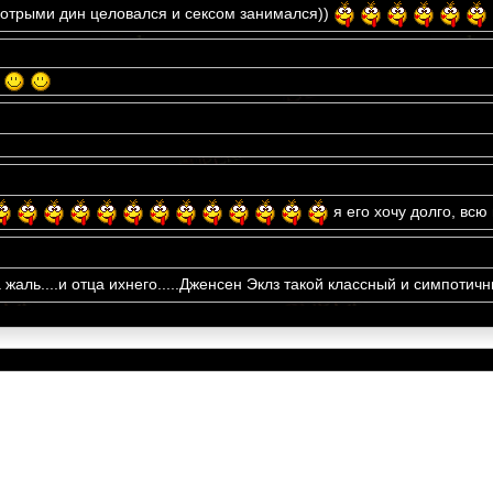
 котрыми дин целовался и сексом занимался))
я его хочу долго, всю 
 жаль....и отца ихнего.....Дженсен Эклз такой классный и симпотич