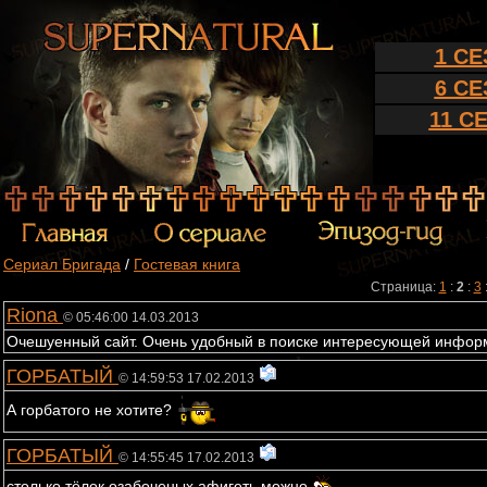
1 С
6 С
11 С
Сериал Бригада
/
Гостевая книга
Страница:
1
:
2
:
3
Riona
© 05:46:00 14.03.2013
Очешуенный сайт. Очень удобный в поиске интересующей инфор
ГОРБАТЫЙ
© 14:59:53 17.02.2013
А горбатого не хотите?
ГОРБАТЫЙ
© 14:55:45 17.02.2013
столько тёлок озабоченых афигеть можно