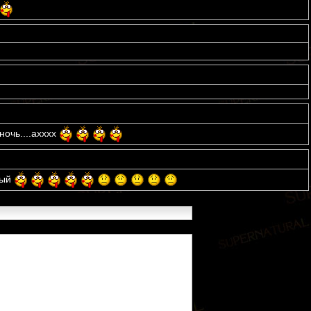
ночь....ахххх
ный