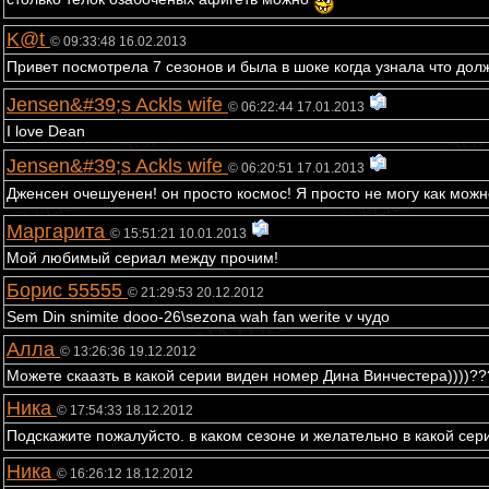
K@t
© 09:33:48 16.02.2013
Привет посмотрела 7 сезонов и была в шоке когда узнала что дол
Jensen&#39;s Ackls wife
© 06:22:44 17.01.2013
I love Dean
Jensen&#39;s Ackls wife
© 06:20:51 17.01.2013
Дженсен очешуенен! он просто космос! Я просто не могу как мож
Маргарита
© 15:51:21 10.01.2013
Мой любимый сериал между прочим!
Борис 55555
© 21:29:53 20.12.2012
Sem Din snimite dooo-26\sezona wah fan werite v чудо
Алла
© 13:26:36 19.12.2012
Можете скаазть в какой серии виден номер Дина Винчестера))))?
Ника
© 17:54:33 18.12.2012
Подскажите пожалуйсто. в каком сезоне и желательно в какой се
Ника
© 16:26:12 18.12.2012