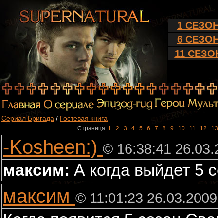
1 СЕЗО
6 СЕЗО
11 СЕЗО
Сериал Бригада
/
Гостевая книга
Страница:
1
:
2
:
3
:
4
:
5
:
6
:
7
:
8
:
9
:
10
:
11
:
12
:
13
-Kosheen:)
© 16:38:41 26.03
максим:
А когда выйдет 5 
максим
© 11:01:23 26.03.2009