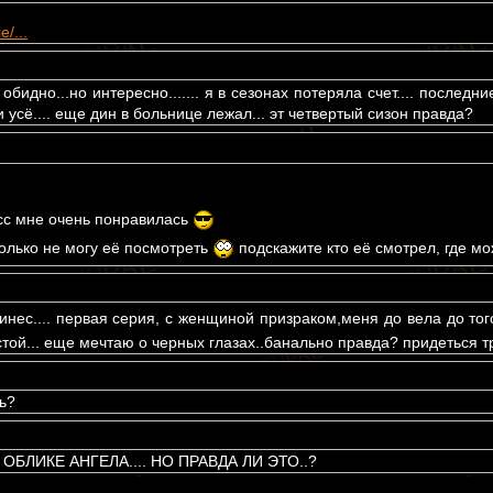
e/...
? обидно...но интересно....... я в сезонах потеряла счет.... посл
 усё.... еще дин в больнице лежал... эт четвертый сизон правда?
сс мне очень понравилась
олько не могу её посмотреть
подскажите кто её смотрел, где м
нес.... первая серия, с женщиной призраком,меня до вела до того,
той... еще мечтаю о черных глазах..банально правда? придеться тр
ть?
БЛИКЕ АНГЕЛА.... НО ПРАВДА ЛИ ЭТО..?