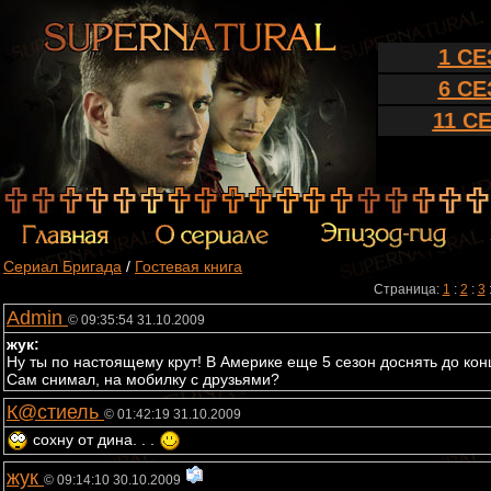
1 С
6 С
11 С
Сериал Бригада
/
Гостевая книга
Страница:
1
:
2
:
3
Admin
© 09:35:54 31.10.2009
жук:
Ну ты по настоящему крут! В Америке еще 5 сезон доснять до конц
Сам снимал, на мобилку с друзьями?
К@стиель
© 01:42:19 31.10.2009
сохну от дина. . .
жук
© 09:14:10 30.10.2009