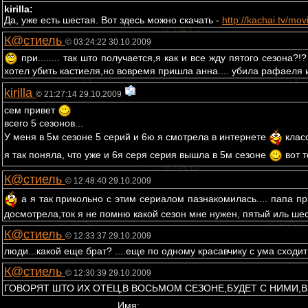
kirilla:
Да, уже есть шестая. Вот здесь можно скачать -
http://kachai.tv/movi
К@стиель
© 03:24:22 30.10.2009
при........ так што получается,я как и все жду пятого сезона?!
хотел убить кастиеля,но вовремя пришла анна.... убила рафаеля и
kirilla
© 21:27:14 29.10.2009
сем привет
всего 5 сезонов...
У меня в 5м сезоне 5 серий и 6ю я смотрела в интернете
клас
я так поняла, что уже и 6я серя серия вышла в 5м сезоне
вот т
К@стиель
© 12:48:40 29.10.2009
а я так прикольно с этим сериалом пазнакомилась.... папа при
досмотрела,ток я не помню какой сезон мне нужен, пятый иль шес
К@стиель
© 12:33:37 29.10.2009
люди...какой еще брат? ....еще по одному красавчику с ума сходи
К@стиель
© 12:30:39 29.10.2009
ГОВОРЯТ ШТО ИХ ОТЕЦ,В ВОСЬМОМ СЕЗОНЕ,БУДЕТ С НИМИ,В О
Имя: