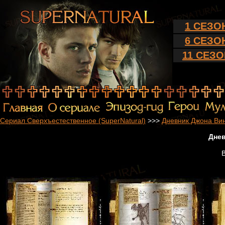
1 СЕЗО
6 СЕЗО
11 СЕЗО
Сериал Сверхъестественное (SuperNatural)
>>>
Дневник Джона Ви
Днев