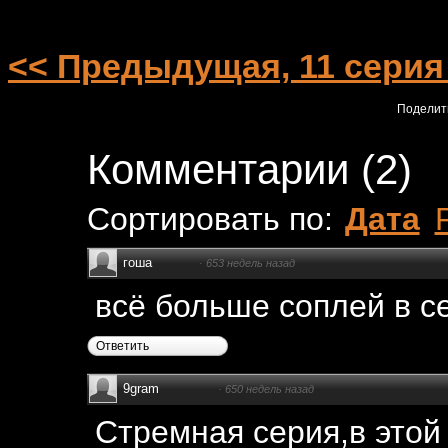
<< Предыдущая, 11 серия
Поделит
Комментарии
(
2
)
Сортировать по:
Дата
гоша
·
653 недель назад
всё больше соплей в с
Ответить
9gram
·
650 недель назад
Стремная серия,в этой