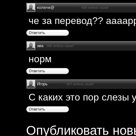
колючк@
·
668 недель назад
че за перевод?? аааар
Ответить
ава
·
668 недель назад
норм
Ответить
Игорь
·
667 недель назад
С каких это пор слезы 
Ответить
Опубликовать нов