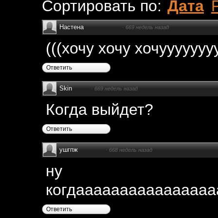
Сортировать по:
Дата
Настена
·
669 недель назад
(((хочу хочу хочууууууу
Ответить
Skin
·
669 недель назад
Когда выйдет?
Ответить
ушгпж
·
668 недель назад
ну
когдааааааааааааааа
Ответить