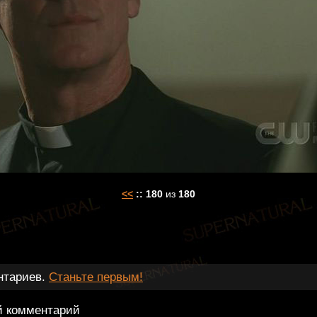
<<
::
180
из
180
нтариев.
Станьте первым!
й комментарий