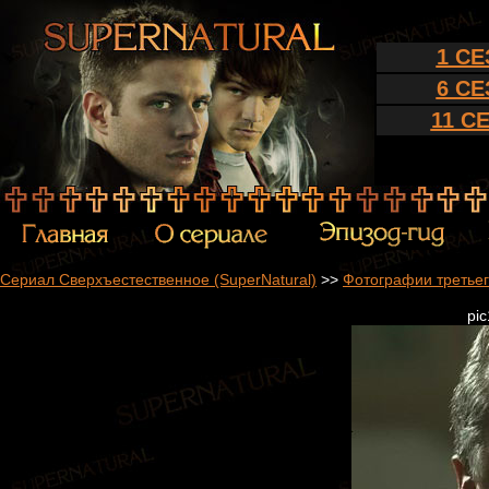
1 С
6 С
11 С
Сериал Сверхъестественное (SuperNatural)
>>
Фотографии третьег
pi