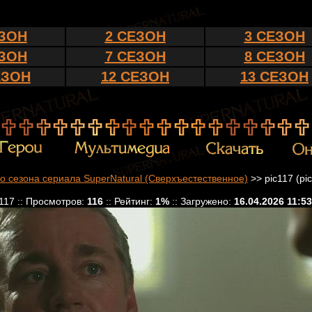
ЕЗОН
2 СЕЗОН
3 СЕЗОН
ЕЗОН
7 СЕЗОН
8 СЕЗОН
ЕЗОН
12 СЕЗОН
13 СЕЗОН
о сезона сериала SuperNatural (Сверхъестественное)
>> pic117 (pi
c117 :: Просмотров:
116
:: Рейтинг:
1%
:: Загружено:
16.04.2026 11:53