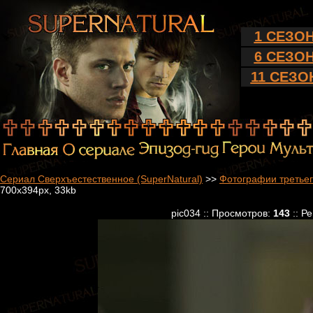
1 СЕЗО
6 СЕЗО
11 СЕЗО
Сериал Сверхъестественное (SuperNatural)
>>
Фотографии третьег
700x394px, 33kb
pic034 :: Просмотров:
143
:: Р