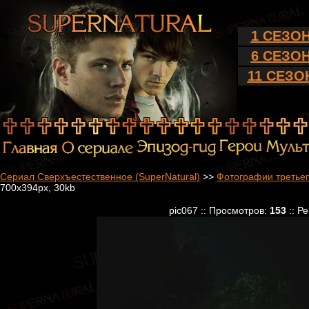
1 СЕЗО
6 СЕЗО
11 СЕЗО
Сериал Сверхъестественное (SuperNatural)
>>
Фотографии третьег
700x394px, 30kb
pic067 :: Просмотров:
153
:: Р