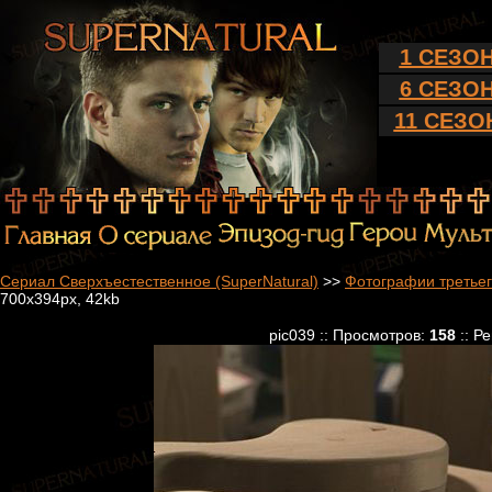
1 СЕЗО
6 СЕЗО
11 СЕЗО
Сериал Сверхъестественное (SuperNatural)
>>
Фотографии третьег
700x394px, 42kb
pic039 :: Просмотров:
158
:: Р