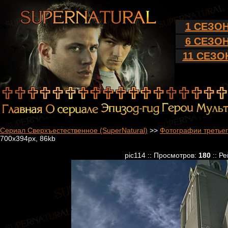
1 СЕЗО
6 СЕЗО
11 СЕЗО
Сериал Сверхъестественное (SuperNatural)
>>
Фотографии третьег
700x394px, 86kb
pic114 :: Просмотров:
180
:: Р