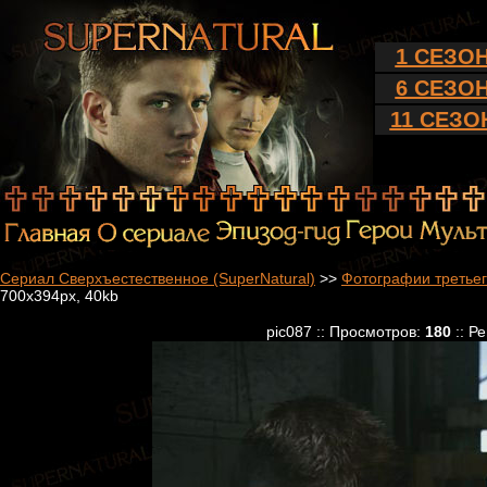
1 СЕЗО
6 СЕЗО
11 СЕЗО
Сериал Сверхъестественное (SuperNatural)
>>
Фотографии третьег
700x394px, 40kb
pic087 :: Просмотров:
180
:: Р