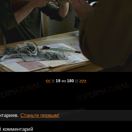
<<
::
19
из
180
::
>>>
нтариев.
Станьте первым!
й комментарий