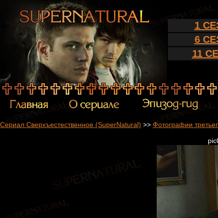
1 С
6 С
11 С
Сериал Сверхъестественное (SuperNatural)
>>
Фотографии третьег
pic