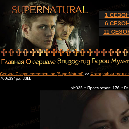
1 СЕЗО
6 СЕЗО
11 СЕЗО
Сериал Сверхъестественное (SuperNatural)
>>
Фотографии третьег
700x394px, 33kb
pic035 :: Просмотров:
176
:: Р