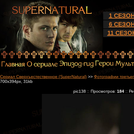
1 СЕЗО
6 СЕЗО
11 СЕЗО
Сериал Сверхъестественное (SuperNatural)
>>
Фотографии третьег
700x394px, 31kb
pic138 :: Просмотров:
184
:: Р