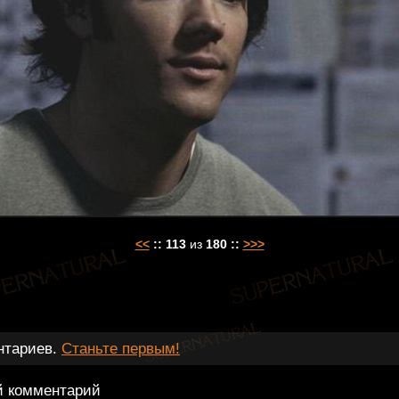
<<
::
113
из
180
::
>>>
нтариев.
Станьте первым!
й комментарий