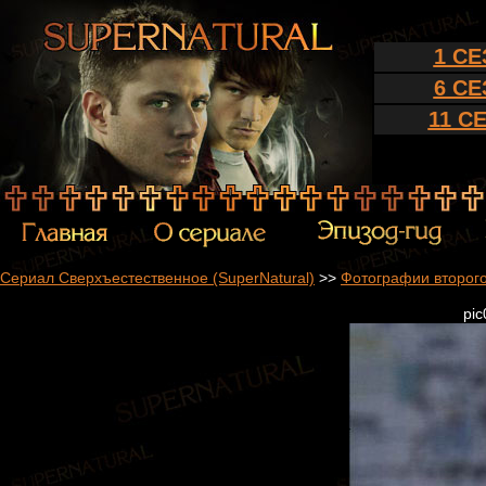
1 С
6 С
11 С
Сериал Сверхъестественное (SuperNatural)
>>
Фотографии второго
pic