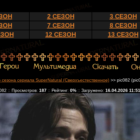
ЕЗОН
2 СЕЗОН
3 СЕЗОН
ЕЗОН
7 СЕЗОН
8 СЕЗОН
ЕЗОН
12 СЕЗОН
13 СЕЗОН
 сезона сериала SuperNatural (Сверхъестественное)
>> pic082 (pic
082 :: Просмотров:
187
:: Рейтинг:
0%
:: Загружено:
16.04.2026 11:5